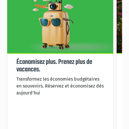
Économisez plus. Prenez plus de
S
vacances.
p
Transformez les économies budgétaires
P
en souvenirs. Réservez et économisez dès
é
aujourd’hui
l
s